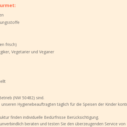
ourmet:
ten
rungsstoffe
n frisch)
rgiker, Vegetarier und Veganer
llt
U Betrieb (NW 50482) sind.
nseren Hygienebeauftragten täglich für die Speisen der Kinder kontr
tur finden individuelle Bedürfnisse Berücksichtigung.
 unverbindlich beraten und testen Sie den überzeugenden Service von